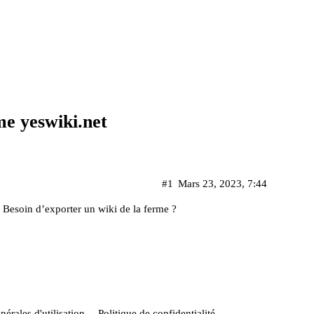
me yeswiki.net
#1
Mars 23, 2023, 7:44
? Besoin d’exporter un wiki de la ferme ?
érales d'utilisation
Politique de confidentialité